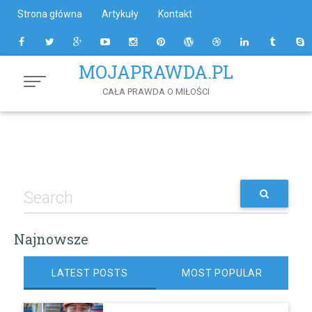
Skip
Strona główna
Artykuły
Kontakt
to
Content
MOJAPRAWDA.PL
CAŁA PRAWDA O MIŁOŚCI
Najnowsze
LATEST POSTS
MOST POPULAR