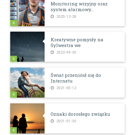
Monitoring wizyjny oraz
system alarmowy...
2025-12-28
0
Kreatywne pomysły na
Sylwestra we
2022-09-30
0
Świat przeniósł się do
Internetu
2021-05-12
0
Oznaki dorosłego związku
2021-01-30
0