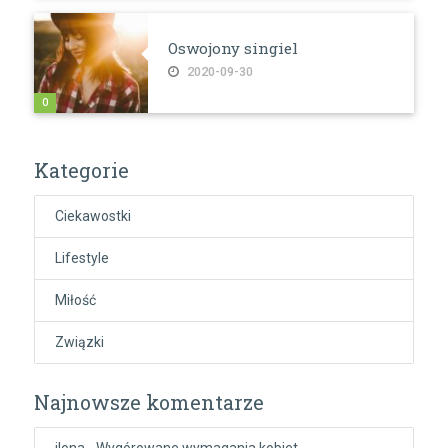
Oswojony singiel
2020-09-30
0
Kategorie
Ciekawostki
Lifestyle
Miłość
Związki
Najnowsze komentarze
ilona
-
Wygórowane wymagania kobiet