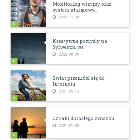
Monitoring wizyjny oraz
system alarmowy...
2025-12-28
0
Kreatywne pomysły na
Sylwestra we
2022-09-30
0
Świat przeniósł się do
Internetu
2021-05-12
0
Oznaki dorosłego związku
2021-01-30
0