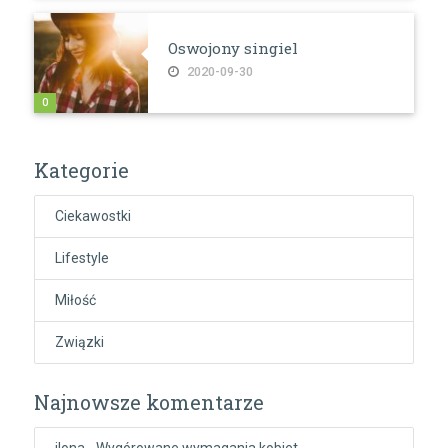
Oswojony singiel
2020-09-30
0
Kategorie
Ciekawostki
Lifestyle
Miłość
Związki
Najnowsze komentarze
ilona
-
Wygórowane wymagania kobiet