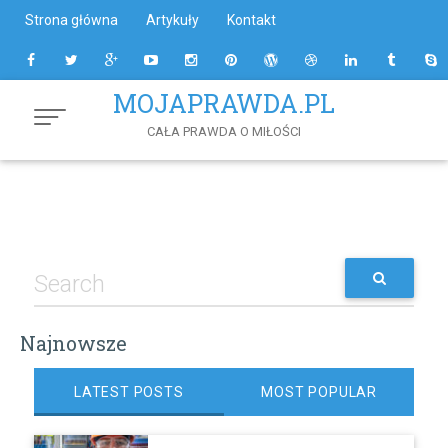
Skip
Strona główna
Artykuły
Kontakt
to
Content
MOJAPRAWDA.PL
CAŁA PRAWDA O MIŁOŚCI
Najnowsze
LATEST POSTS
MOST POPULAR