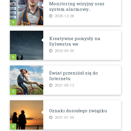
Monitoring wizyjny oraz
system alarmowy...
2025-12-28
0
Kreatywne pomysły na
Sylwestra we
2022-09-30
0
Świat przeniósł się do
Internetu
2021-05-12
0
Oznaki dorosłego związku
2021-01-30
0