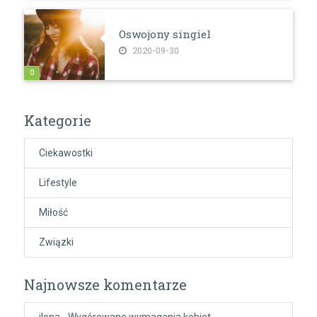
Oswojony singiel
2020-09-30
0
Kategorie
Ciekawostki
Lifestyle
Miłość
Związki
Najnowsze komentarze
ilona
-
Wygórowane wymagania kobiet