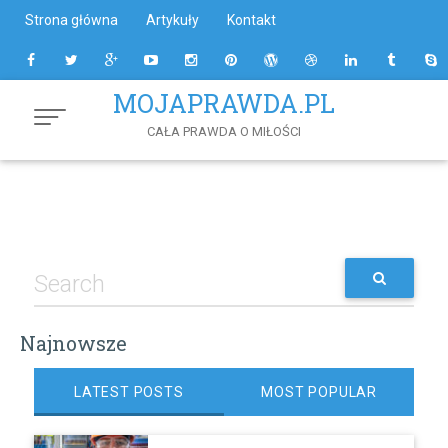
Skip
Strona główna
Artykuły
Kontakt
to
Content
MOJAPRAWDA.PL
CAŁA PRAWDA O MIŁOŚCI
Najnowsze
LATEST POSTS
MOST POPULAR