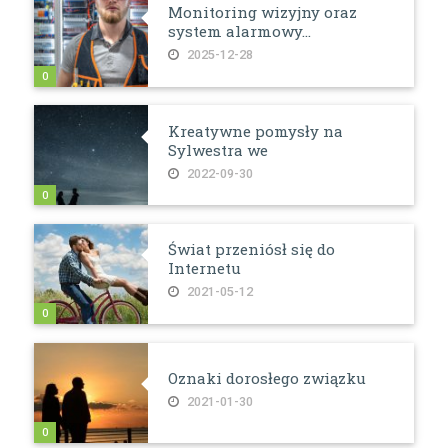
Monitoring wizyjny oraz
system alarmowy...
2025-12-28
0
Kreatywne pomysły na
Sylwestra we
2022-09-30
0
Świat przeniósł się do
Internetu
2021-05-12
0
Oznaki dorosłego związku
2021-01-30
0