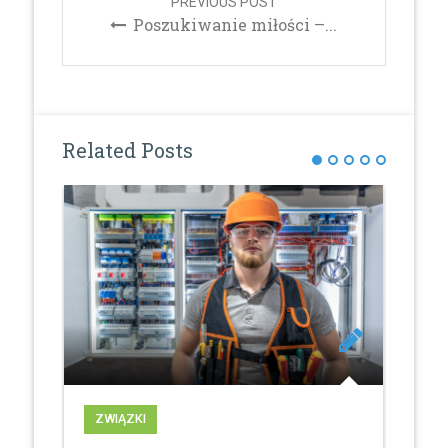
PREVIOUS POST
Poszukiwanie miłości –...
Related Posts
ZWIĄZKI
ZW