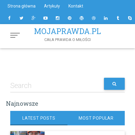
Skip
Strona główna
Artykuły
Kontakt
to
Content
MOJAPRAWDA.PL
CAŁA PRAWDA O MIŁOŚCI
Najnowsze
LATEST POSTS
MOST POPULAR