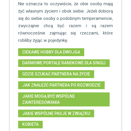
Nie oznacza to oczywiście, że obie osoby mają
żyć własnym życiem i obok siebie. Jeżeli dobiorą
się do siebie osoby o podobnym temperamencie,
zwyczajnie chcą być razem i są razem
równocześnie zajmując się rzeczami, które
robiliby żyjąc w pojedynkę.
CIEKAWE HOBBY DLA DWOJGA
DARMOWE PORTALE RANDKOWE DLA SINGLI
GDZIE SZUKAĆ PARTNERA NA ŻYCIE
JAK ZNALEŹĆ PARTNERA PO ROZWODZIE
JAKIE MOGĄ BYĆ WSPÓLNE
ZAINTERESOWANIA
JAKIE WSPÓLNE PASJE W ZWIĄZKU
KOBIETA