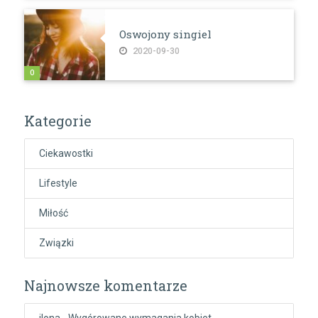
Oswojony singiel
2020-09-30
0
Kategorie
Ciekawostki
Lifestyle
Miłość
Związki
Najnowsze komentarze
ilona
-
Wygórowane wymagania kobiet