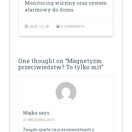
Monitoring wizyjny oraz system
Oz
alarmowy do domu
2025-12-28
0 COMMENTS
2
One thought on “
Magnetyzm
przeciwieństw? To tylko mit
”
Majka
says
21 WRZEŚNIA 2016
Związki oparte na przeciwieństwach z