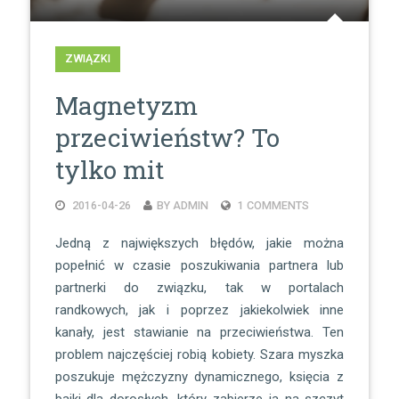
ZWIĄZKI
Magnetyzm
przeciwieństw? To
tylko mit
2016-04-26
BY ADMIN
1 COMMENTS
Jedną z największych błędów, jakie można
popełnić w czasie poszukiwania partnera lub
partnerki do związku, tak w portalach
randkowych, jak i poprzez jakiekolwiek inne
kanały, jest stawianie na przeciwieństwa. Ten
problem najczęściej robią kobiety. Szara myszka
poszukuje mężczyzny dynamicznego, księcia z
bajki dla dorosłych, który zabierze ją na szczyt