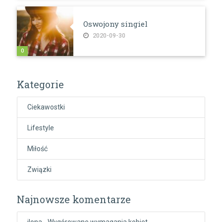
Oswojony singiel
2020-09-30
0
Kategorie
Ciekawostki
Lifestyle
Miłość
Związki
Najnowsze komentarze
ilona
-
Wygórowane wymagania kobiet