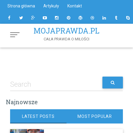
Skip
Strona główna
Artykuły
Kontakt
to
Content
MOJAPRAWDA.PL
CAŁA PRAWDA O MIŁOŚCI
Najnowsze
LATEST POSTS
MOST POPULAR