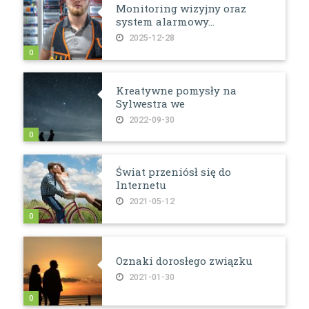
Monitoring wizyjny oraz
system alarmowy...
2025-12-28
0
Kreatywne pomysły na
Sylwestra we
2022-09-30
0
Świat przeniósł się do
Internetu
2021-05-12
0
Oznaki dorosłego związku
2021-01-30
0