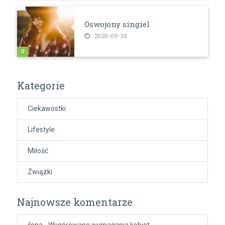
Oswojony singiel
2020-09-30
0
Kategorie
Ciekawostki
Lifestyle
Miłość
Związki
Najnowsze komentarze
ilona
-
Wygórowane wymagania kobiet