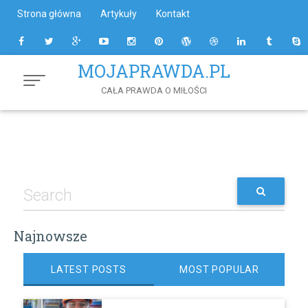
Skip
Strona główna
Artykuły
Kontakt
to
Content
MOJAPRAWDA.PL
CAŁA PRAWDA O MIŁOŚCI
Najnowsze
LATEST POSTS
MOST POPULAR