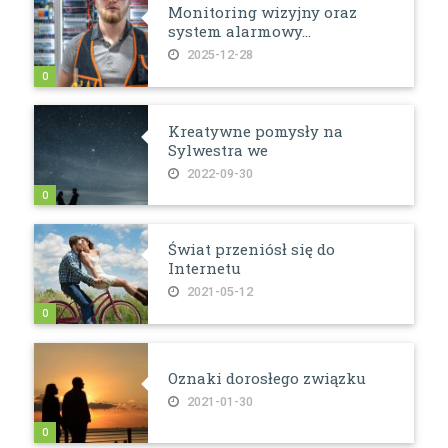
Monitoring wizyjny oraz
system alarmowy...
2025-12-28
0
Kreatywne pomysły na
Sylwestra we
2022-09-30
0
Świat przeniósł się do
Internetu
2021-05-12
0
Oznaki dorosłego związku
2021-01-30
0