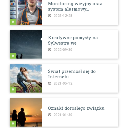
Monitoring wizyjny oraz
system alarmowy...
2025-12-28
0
Kreatywne pomysły na
Sylwestra we
2022-09-30
0
Świat przeniósł się do
Internetu
2021-05-12
0
Oznaki dorosłego związku
2021-01-30
0