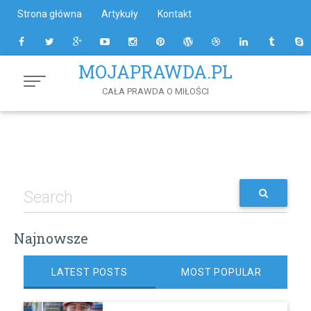
Skip
Strona główna
Artykuły
Kontakt
to
Content
MOJAPRAWDA.PL
CAŁA PRAWDA O MIŁOŚCI
Najnowsze
LATEST POSTS
MOST POPULAR