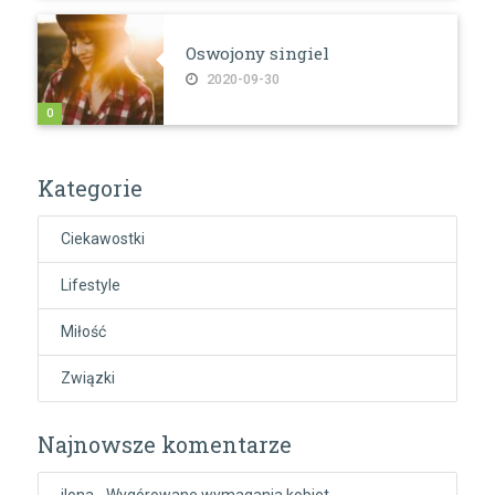
Oswojony singiel
2020-09-30
0
Kategorie
Ciekawostki
Lifestyle
Miłość
Związki
Najnowsze komentarze
ilona
-
Wygórowane wymagania kobiet