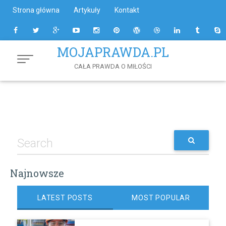
Skip
Strona główna
Artykuły
Kontakt
to
Content
MOJAPRAWDA.PL
CAŁA PRAWDA O MIŁOŚCI
Najnowsze
LATEST POSTS
MOST POPULAR