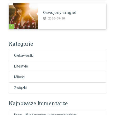
Oswojony singiel
2020-09-30
0
Kategorie
Ciekawostki
Lifestyle
Miłość
Związki
Najnowsze komentarze
ilona
-
Wygórowane wymagania kobiet