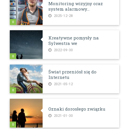
Monitoring wizyjny oraz
system alarmowy...
2025-12-28
0
Kreatywne pomysły na
Sylwestra we
2022-09-30
0
Świat przeniósł się do
Internetu
2021-05-12
0
Oznaki dorosłego związku
2021-01-30
0