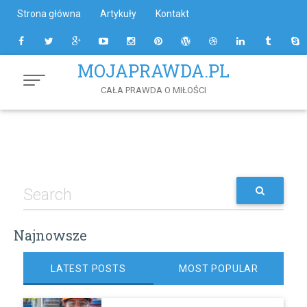
Skip
Strona główna
Artykuły
Kontakt
to
Content
MOJAPRAWDA.PL
CAŁA PRAWDA O MIŁOŚCI
Najnowsze
LATEST POSTS
MOST POPULAR