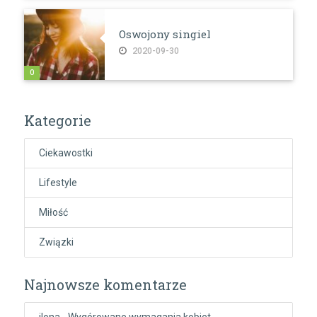
Oswojony singiel
2020-09-30
0
Kategorie
Ciekawostki
Lifestyle
Miłość
Związki
Najnowsze komentarze
ilona
-
Wygórowane wymagania kobiet