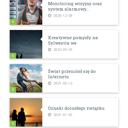
Monitoring wizyjny oraz
system alarmowy...
2025-12-28
0
Kreatywne pomysły na
Sylwestra we
2022-09-30
0
Świat przeniósł się do
Internetu
2021-05-12
0
Oznaki dorosłego związku
2021-01-30
0