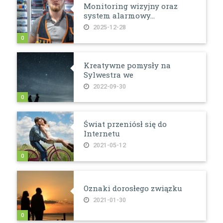
Monitoring wizyjny oraz
system alarmowy...
2025-12-28
0
Kreatywne pomysły na
Sylwestra we
2022-09-30
0
Świat przeniósł się do
Internetu
2021-05-12
0
Oznaki dorosłego związku
2021-01-30
0