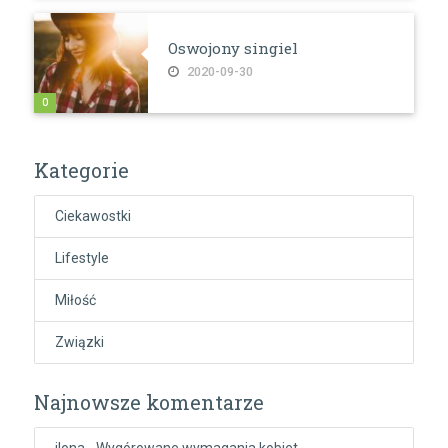
Oswojony singiel
2020-09-30
0
Kategorie
Ciekawostki
Lifestyle
Miłość
Związki
Najnowsze komentarze
ilona
-
Wygórowane wymagania kobiet