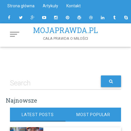
Skip
Strona główna
Artykuły
Kontakt
to
Content
MOJAPRAWDA.PL
CAŁA PRAWDA O MIŁOŚCI
Najnowsze
LATEST POSTS
MOST POPULAR