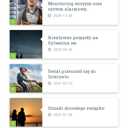
Monitoring wizyjny oraz
system alarmowy...
2025-12-28
0
Kreatywne pomysły na
Sylwestra we
2022-09-30
0
Świat przeniósł się do
Internetu
2021-05-12
0
Oznaki dorosłego związku
2021-01-30
0