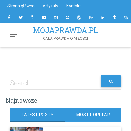
Skip
Strona główna
Artykuły
Kontakt
to
Content
MOJAPRAWDA.PL
CAŁA PRAWDA O MIŁOŚCI
Najnowsze
LATEST POSTS
MOST POPULAR