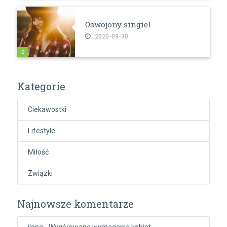
Oswojony singiel
2020-09-30
0
Kategorie
Ciekawostki
Lifestyle
Miłość
Związki
Najnowsze komentarze
ilona
-
Wygórowane wymagania kobiet