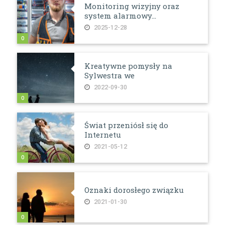
Monitoring wizyjny oraz
system alarmowy...
2025-12-28
0
Kreatywne pomysły na
Sylwestra we
2022-09-30
0
Świat przeniósł się do
Internetu
2021-05-12
0
Oznaki dorosłego związku
2021-01-30
0