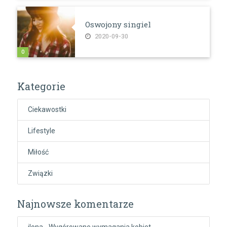
Oswojony singiel
2020-09-30
0
Kategorie
Ciekawostki
Lifestyle
Miłość
Związki
Najnowsze komentarze
ilona
-
Wygórowane wymagania kobiet