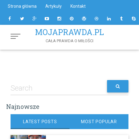
Skip
Strona główna
Artykuły
Kontakt
to
Content
MOJAPRAWDA.PL
CAŁA PRAWDA O MIŁOŚCI
Najnowsze
LATEST POSTS
MOST POPULAR