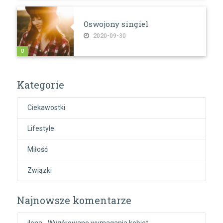
Oswojony singiel
2020-09-30
0
Kategorie
Ciekawostki
Lifestyle
Miłość
Związki
Najnowsze komentarze
ilona
-
Wygórowane wymagania kobiet