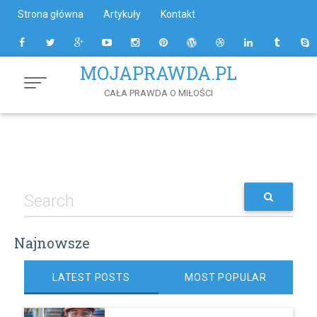
Skip
Strona główna
Artykuły
Kontakt
to
Content
MOJAPRAWDA.PL
CAŁA PRAWDA O MIŁOŚCI
Najnowsze
LATEST POSTS
MOST POPULAR