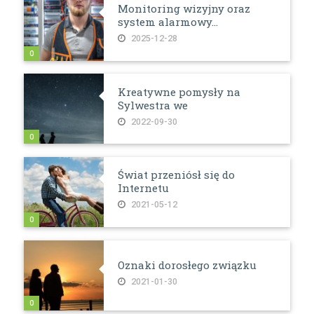
Monitoring wizyjny oraz
system alarmowy...
2025-12-28
0
Kreatywne pomysły na
Sylwestra we
2022-09-30
0
Świat przeniósł się do
Internetu
2021-05-12
0
Oznaki dorosłego związku
2021-01-30
0