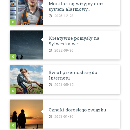
Monitoring wizyjny oraz
system alarmowy...
2025-12-28
0
Kreatywne pomysły na
Sylwestra we
2022-09-30
0
Świat przeniósł się do
Internetu
2021-05-12
0
Oznaki dorosłego związku
2021-01-30
0