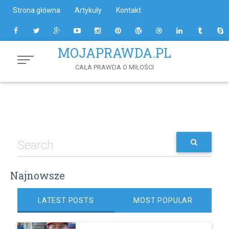
Skip
Strona główna
Artykuły
Kontakt
to
Content
MOJAPRAWDA.PL
CAŁA PRAWDA O MIŁOŚCI
Najnowsze
LATEST POSTS
MOST POPULAR