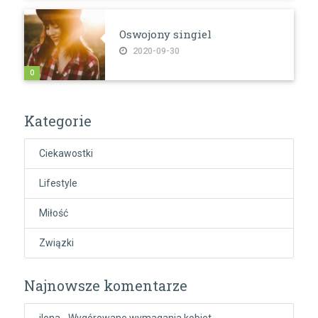
Oswojony singiel
2020-09-30
0
Kategorie
Ciekawostki
Lifestyle
Miłość
Związki
Najnowsze komentarze
ilona
-
Wygórowane wymagania kobiet