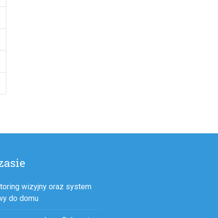
zasie
toring wizyjny oraz system
wy do domu