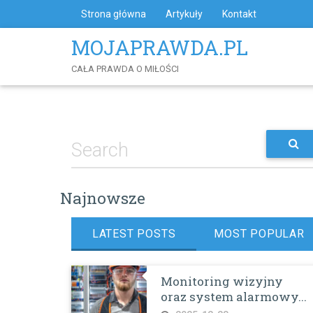
Skip
Strona główna
Artykuły
Kontakt
to
Content
MOJAPRAWDA.PL
CAŁA PRAWDA O MIŁOŚCI
Najnowsze
LATEST POSTS
MOST POPULAR
Monitoring wizyjny
oraz system alarmowy...