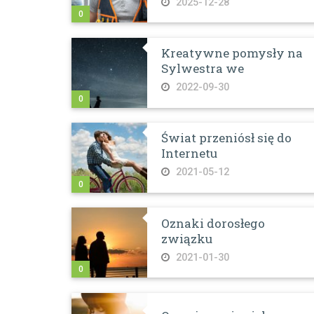
2025-12-28
0
Kreatywne pomysły na
Sylwestra we
2022-09-30
0
Świat przeniósł się do
Internetu
2021-05-12
0
Oznaki dorosłego
związku
2021-01-30
0