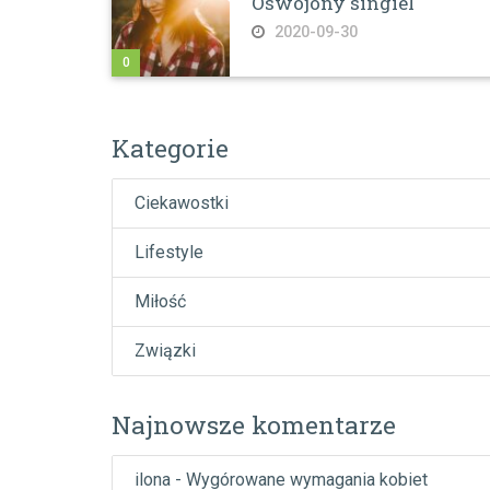
Oswojony singiel
2020-09-30
0
Kategorie
Ciekawostki
Lifestyle
Miłość
Związki
Najnowsze komentarze
ilona
-
Wygórowane wymagania kobiet