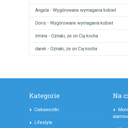
Angela
-
Wygórowane wymagania kobiet
Doris
-
Wygórowane wymagania kobiet
irmina
-
Oznaki, że on Cię kocha
darek
-
Oznaki, że on Cię kocha
Kategorie
Na c
Ciekawostki
Moni
alarmo
Lifestyle