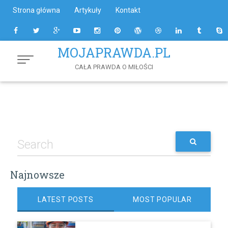
Skip
Strona główna
Artykuły
Kontakt
to
Content
MOJAPRAWDA.PL
CAŁA PRAWDA O MIŁOŚCI
Najnowsze
LATEST POSTS
MOST POPULAR