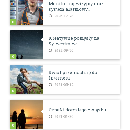
Monitoring wizyjny oraz
system alarmowy...
2025-12-28
0
Kreatywne pomysły na
Sylwestra we
2022-09-30
0
Świat przeniósł się do
Internetu
2021-05-12
0
Oznaki dorosłego związku
2021-01-30
0