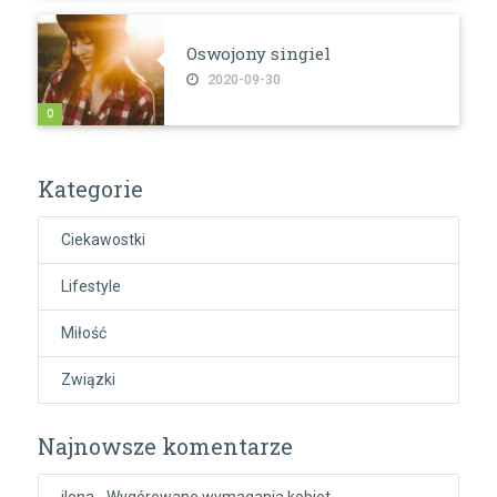
Oswojony singiel
2020-09-30
0
Kategorie
Ciekawostki
Lifestyle
Miłość
Związki
Najnowsze komentarze
ilona
-
Wygórowane wymagania kobiet