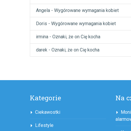
Angela
-
Wygórowane wymagania kobiet
Doris
-
Wygórowane wymagania kobiet
irmina
-
Oznaki, że on Cię kocha
darek
-
Oznaki, że on Cię kocha
Kategorie
Na c
Ciekawostki
Moni
alarmo
Lifestyle