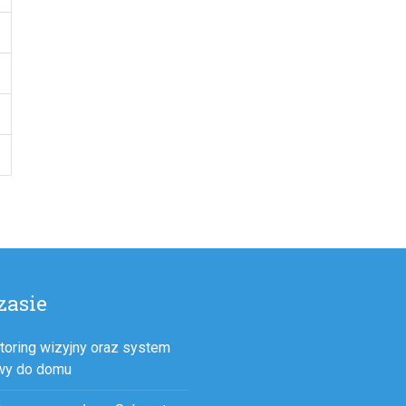
zasie
toring wizyjny oraz system
wy do domu