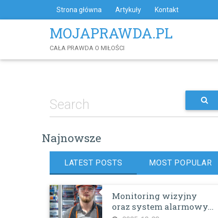
Skip
Strona główna
Artykuły
Kontakt
to
Content
MOJAPRAWDA.PL
CAŁA PRAWDA O MIŁOŚCI
Najnowsze
LATEST POSTS
MOST POPULAR
Monitoring wizyjny
oraz system alarmowy...