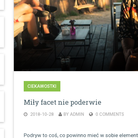
CIEKAWOSTKI
Miły facet nie poderwie
2018-10-28
BY ADMIN
0 COMMENTS
Podryw to coś, co powinno mieć w sobie element e