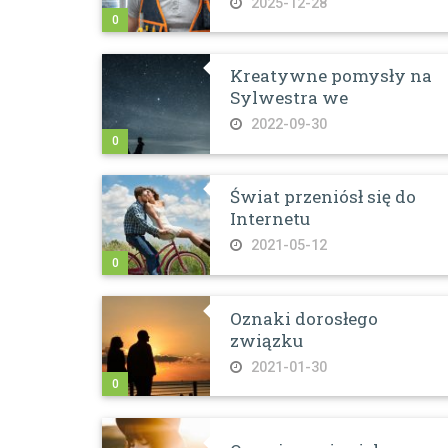
2025-12-28
0
Kreatywne pomysły na
Sylwestra we
2022-09-30
0
Świat przeniósł się do
Internetu
2021-05-12
0
Oznaki dorosłego
związku
2021-01-30
0