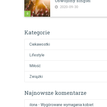
Oswojony singiel
2020-09-30
0
Kategorie
Ciekawostki
Lifestyle
Miłość
Związki
Najnowsze komentarze
ilona
-
Wygórowane wymagania kobiet