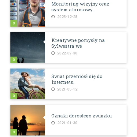
Monitoring wizyjny oraz
system alarmowy...
2025-12-28
0
Kreatywne pomysły na
Sylwestra we
2022-09-30
0
Świat przeniósł się do
Internetu
2021-05-12
0
Oznaki dorosłego związku
2021-01-30
0