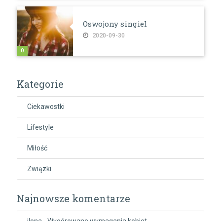
Oswojony singiel
2020-09-30
0
Kategorie
Ciekawostki
Lifestyle
Miłość
Związki
Najnowsze komentarze
ilona
-
Wygórowane wymagania kobiet