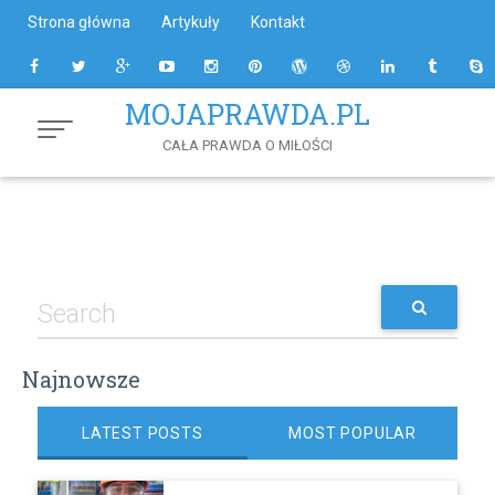
Skip
Strona główna
Artykuły
Kontakt
to
Content
MOJAPRAWDA.PL
CAŁA PRAWDA O MIŁOŚCI
Najnowsze
LATEST POSTS
MOST POPULAR