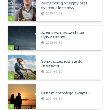
Monitoring wizyjny oraz
system alarmowy...
2025-12-28
0
Kreatywne pomysły na
Sylwestra we
2022-09-30
0
Świat przeniósł się do
Internetu
2021-05-12
0
Oznaki dorosłego związku
2021-01-30
0