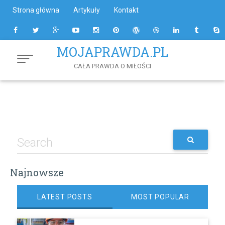
Skip
Strona główna
Artykuły
Kontakt
to
Content
MOJAPRAWDA.PL
CAŁA PRAWDA O MIŁOŚCI
Najnowsze
LATEST POSTS
MOST POPULAR