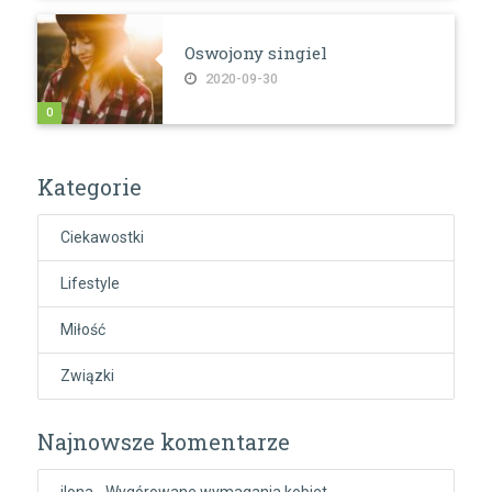
Oswojony singiel
2020-09-30
0
Kategorie
Ciekawostki
Lifestyle
Miłość
Związki
Najnowsze komentarze
ilona
-
Wygórowane wymagania kobiet