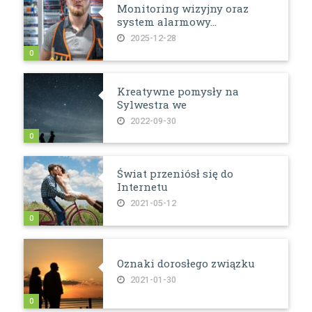
Monitoring wizyjny oraz
system alarmowy...
2025-12-28
0
Kreatywne pomysły na
Sylwestra we
2022-09-30
0
Świat przeniósł się do
Internetu
2021-05-12
0
Oznaki dorosłego związku
2021-01-30
0