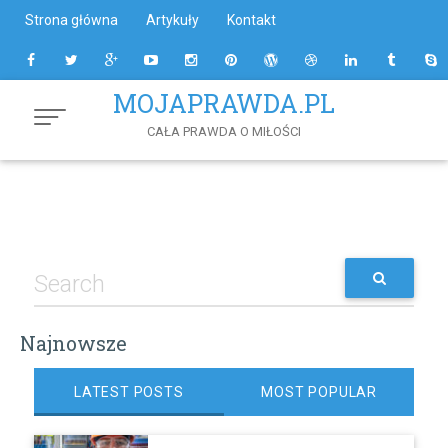
Skip
Strona główna
Artykuły
Kontakt
to
Content
MOJAPRAWDA.PL
CAŁA PRAWDA O MIŁOŚCI
Najnowsze
LATEST POSTS
MOST POPULAR