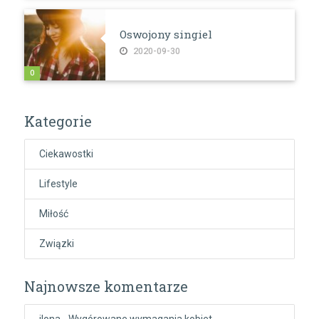
Oswojony singiel
2020-09-30
0
Kategorie
Ciekawostki
Lifestyle
Miłość
Związki
Najnowsze komentarze
ilona
-
Wygórowane wymagania kobiet