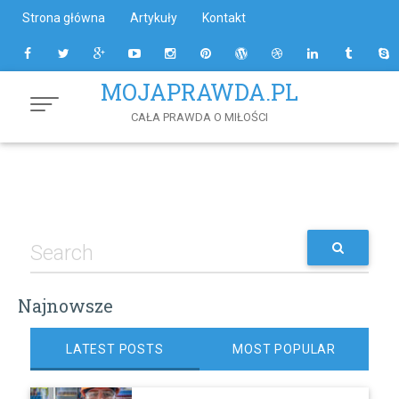
Skip
Strona główna
Artykuły
Kontakt
to
Content
MOJAPRAWDA.PL
CAŁA PRAWDA O MIŁOŚCI
Najnowsze
LATEST POSTS
MOST POPULAR