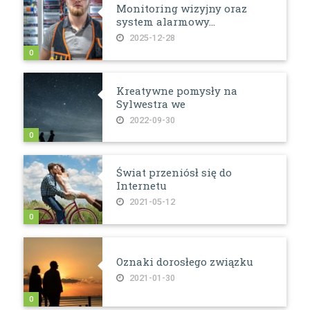
Monitoring wizyjny oraz
system alarmowy...
2025-12-28
0
Kreatywne pomysły na
Sylwestra we
2022-09-30
0
Świat przeniósł się do
Internetu
2021-05-12
0
Oznaki dorosłego związku
2021-01-30
0