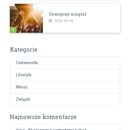
Oswojony singiel
2020-09-30
0
Kategorie
Ciekawostki
Lifestyle
Miłość
Związki
Najnowsze komentarze
ilona
-
Wygórowane wymagania kobiet