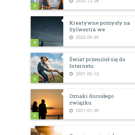
2025-12-28
0
Kreatywne pomysły na
Sylwestra we
2022-09-30
0
Świat przeniósł się do
Internetu
2021-05-12
0
Oznaki dorosłego
związku
2021-01-30
0