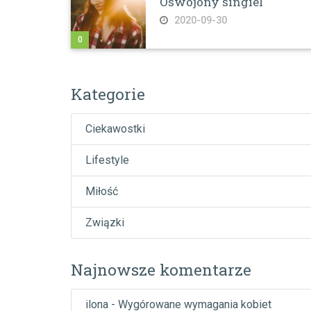
Oswojony singiel
2020-09-30
0
Kategorie
Ciekawostki
Lifestyle
Miłość
Związki
Najnowsze komentarze
ilona
-
Wygórowane wymagania kobiet