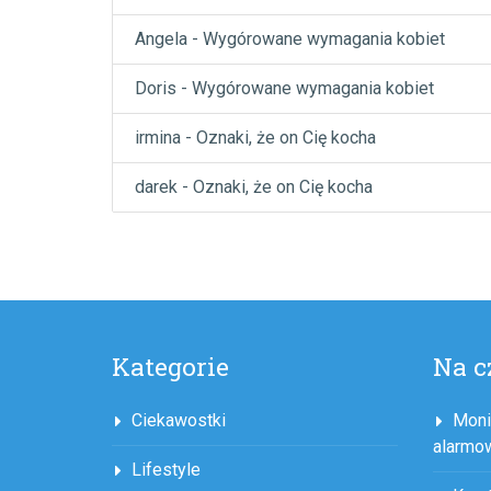
Angela
-
Wygórowane wymagania kobiet
Doris
-
Wygórowane wymagania kobiet
irmina
-
Oznaki, że on Cię kocha
darek
-
Oznaki, że on Cię kocha
Kategorie
Na c
Ciekawostki
Moni
alarmo
Lifestyle