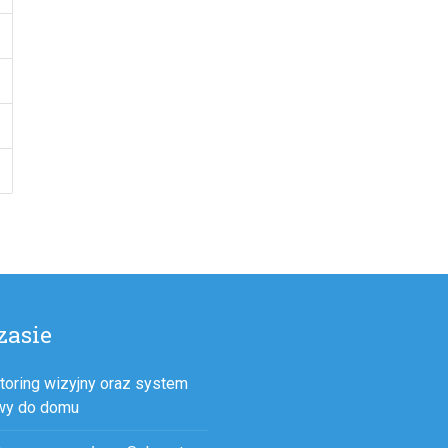
zasie
toring wizyjny oraz system
wy do domu