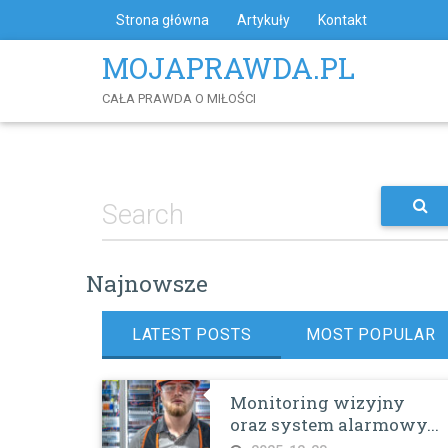
Skip
Strona główna
Artykuły
Kontakt
to
Content
MOJAPRAWDA.PL
CAŁA PRAWDA O MIŁOŚCI
Najnowsze
LATEST POSTS
MOST POPULAR
Monitoring wizyjny
oraz system alarmowy...