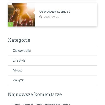
Oswojony singiel
2020-09-30
0
Kategorie
Ciekawostki
Lifestyle
Miłość
Związki
Najnowsze komentarze
ilona
-
Wygórowane wymagania kobiet