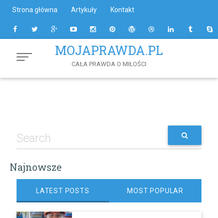
Skip
Strona główna
Artykuły
Kontakt
to
Content
MOJAPRAWDA.PL
CAŁA PRAWDA O MIŁOŚCI
Najnowsze
LATEST POSTS
MOST POPULAR