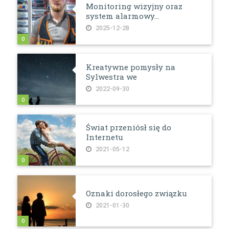
Monitoring wizyjny oraz
system alarmowy...
2025-12-28
0
Kreatywne pomysły na
Sylwestra we
2022-09-30
0
Świat przeniósł się do
Internetu
2021-05-12
0
Oznaki dorosłego związku
2021-01-30
0