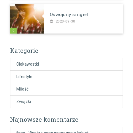
Oswojony singiel
2020-09-30
0
Kategorie
Ciekawostki
Lifestyle
Miłość
Związki
Najnowsze komentarze
ilona
-
Wygórowane wymagania kobiet