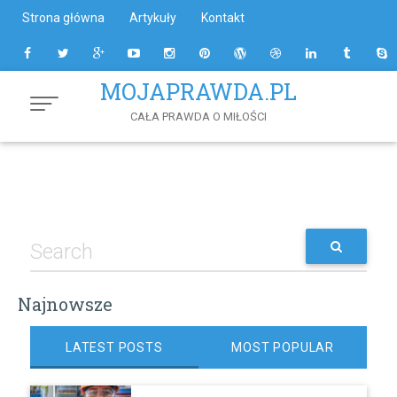
Skip
Strona główna
Artykuły
Kontakt
to
Content
MOJAPRAWDA.PL
CAŁA PRAWDA O MIŁOŚCI
Najnowsze
LATEST POSTS
MOST POPULAR