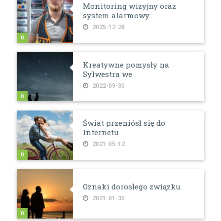
Monitoring wizyjny oraz
system alarmowy...
2025-12-28
0
Kreatywne pomysły na
Sylwestra we
2022-09-30
0
Świat przeniósł się do
Internetu
2021-05-12
0
Oznaki dorosłego związku
2021-01-30
0