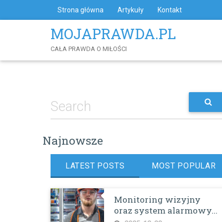
Skip
Strona główna
Artykuły
Kontakt
to
Content
MOJAPRAWDA.PL
CAŁA PRAWDA O MIŁOŚCI
Najnowsze
LATEST POSTS
MOST POPULAR
Monitoring wizyjny
oraz system alarmowy...