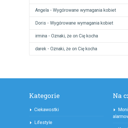
Angela
-
Wygórowane wymagania kobiet
Doris
-
Wygórowane wymagania kobiet
irmina
-
Oznaki, że on Cię kocha
darek
-
Oznaki, że on Cię kocha
Kategorie
Na c
Ciekawostki
Moni
alarmo
Lifestyle