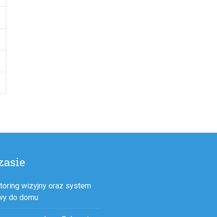
zasie
toring wizyjny oraz system
wy do domu