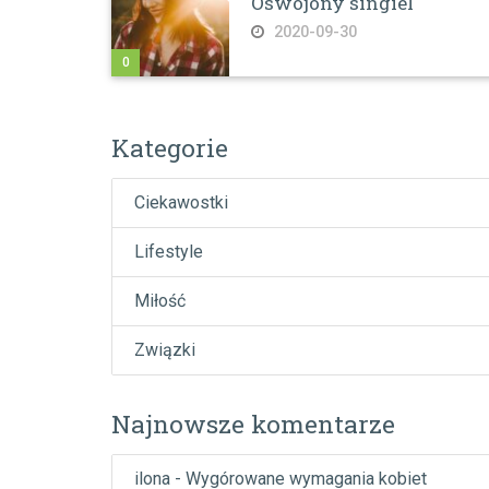
Oswojony singiel
2020-09-30
0
Kategorie
Ciekawostki
Lifestyle
Miłość
Związki
Najnowsze komentarze
ilona
-
Wygórowane wymagania kobiet