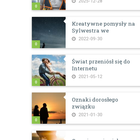
2025-12-28
0
Kreatywne pomysły na
Sylwestra we
2022-09-30
0
Świat przeniósł się do
Internetu
2021-05-12
0
Oznaki dorosłego
związku
2021-01-30
0