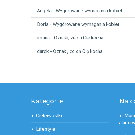
Angela
-
Wygórowane wymagania kobiet
Doris
-
Wygórowane wymagania kobiet
irmina
-
Oznaki, że on Cię kocha
darek
-
Oznaki, że on Cię kocha
Kategorie
Na c
Ciekawostki
Moni
alarmo
Lifestyle