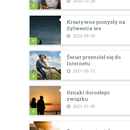
2025-12-28
0
Kreatywne pomysły na
Sylwestra we
2022-09-30
0
Świat przeniósł się do
Internetu
2021-05-12
0
Oznaki dorosłego
związku
2021-01-30
0