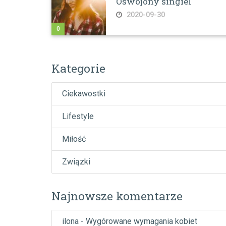
Oswojony singiel
2020-09-30
0
Kategorie
Ciekawostki
Lifestyle
Miłość
Związki
Najnowsze komentarze
ilona
-
Wygórowane wymagania kobiet