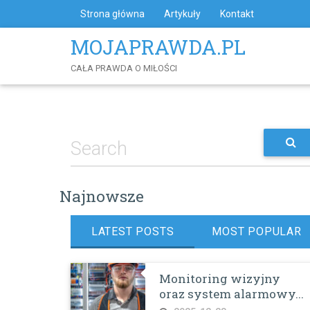
Skip
Strona główna
Artykuły
Kontakt
to
Content
MOJAPRAWDA.PL
CAŁA PRAWDA O MIŁOŚCI
Najnowsze
LATEST POSTS
MOST POPULAR
Monitoring wizyjny
oraz system alarmowy...