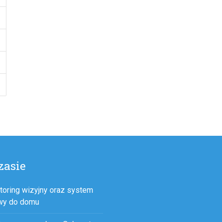
zasie
toring wizyjny oraz system
wy do domu