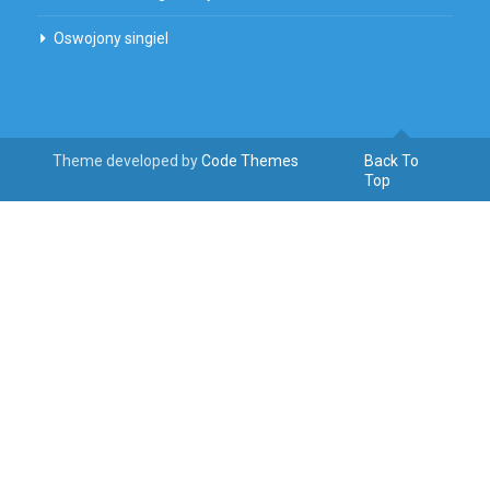
Oswojony singiel
Theme developed by
Code Themes
Back To
Top