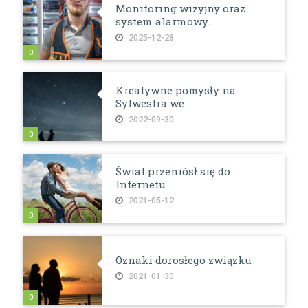
Monitoring wizyjny oraz
system alarmowy...
2025-12-28
0
Kreatywne pomysły na
Sylwestra we
2022-09-30
0
Świat przeniósł się do
Internetu
2021-05-12
0
Oznaki dorosłego związku
2021-01-30
0