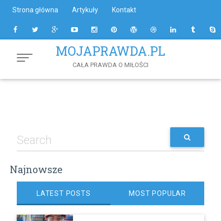
Skip
Strona główna
Artykuły
Kontakt
to
Content
MOJAPRAWDA.PL
CAŁA PRAWDA O MIŁOŚCI
Najnowsze
LATEST POSTS
MOST POPULAR