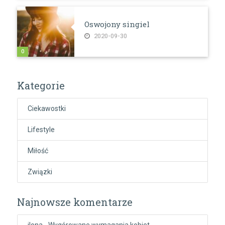
Oswojony singiel
2020-09-30
0
Kategorie
Ciekawostki
Lifestyle
Miłość
Związki
Najnowsze komentarze
ilona
-
Wygórowane wymagania kobiet