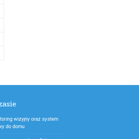
zasie
toring wizyjny oraz system
wy do domu