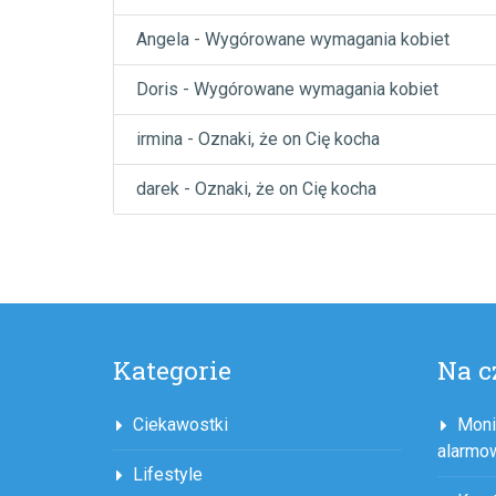
Angela
-
Wygórowane wymagania kobiet
Doris
-
Wygórowane wymagania kobiet
irmina
-
Oznaki, że on Cię kocha
darek
-
Oznaki, że on Cię kocha
Kategorie
Na c
Ciekawostki
Moni
alarmo
Lifestyle