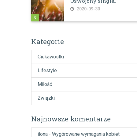
Oswojony singiel
2020-09-30
0
Kategorie
Ciekawostki
Lifestyle
Miłość
Związki
Najnowsze komentarze
ilona
-
Wygórowane wymagania kobiet