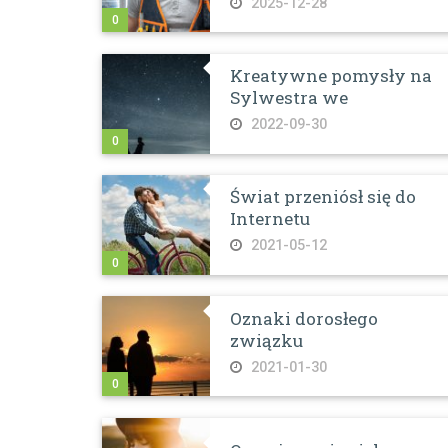
2025-12-28
0
Kreatywne pomysły na
Sylwestra we
2022-09-30
0
Świat przeniósł się do
Internetu
2021-05-12
0
Oznaki dorosłego
związku
2021-01-30
0