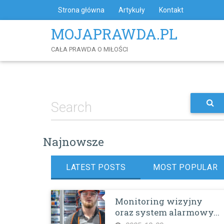
Skip
Strona główna
Artykuły
Kontakt
to
Content
MOJAPRAWDA.PL
CAŁA PRAWDA O MIŁOŚCI
Najnowsze
LATEST POSTS
MOST POPULAR
Monitoring wizyjny
oraz system alarmowy...