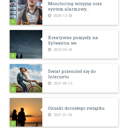
Monitoring wizyjny oraz
system alarmowy...
2025-12-28
0
Kreatywne pomysły na
Sylwestra we
2022-09-30
0
Świat przeniósł się do
Internetu
2021-05-12
0
Oznaki dorosłego związku
2021-01-30
0