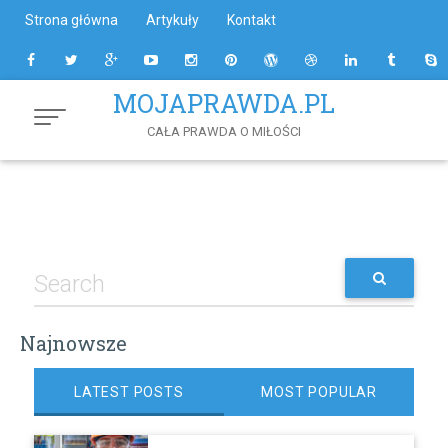
Skip
Strona główna
Artykuły
Kontakt
to
Content
MOJAPRAWDA.PL
CAŁA PRAWDA O MIŁOŚCI
Najnowsze
LATEST POSTS
MOST POPULAR