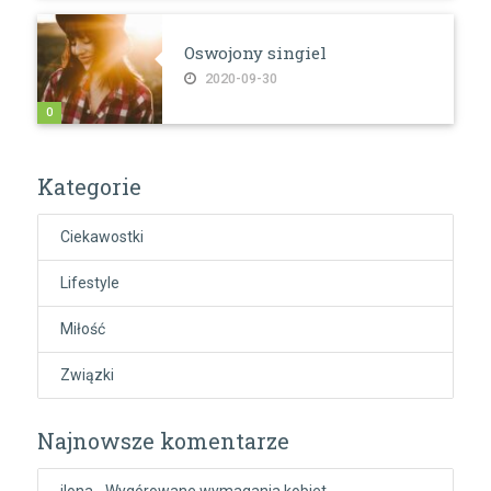
Oswojony singiel
2020-09-30
0
Kategorie
Ciekawostki
Lifestyle
Miłość
Związki
Najnowsze komentarze
ilona
-
Wygórowane wymagania kobiet