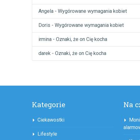
Angela
-
Wygórowane wymagania kobiet
Doris
-
Wygórowane wymagania kobiet
irmina
-
Oznaki, że on Cię kocha
darek
-
Oznaki, że on Cię kocha
Kategorie
Na c
Ciekawostki
Moni
alarmo
Lifestyle