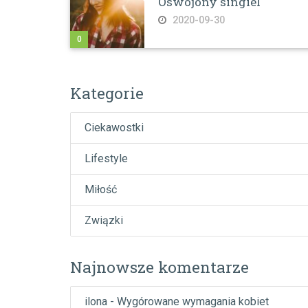
Oswojony singiel
2020-09-30
0
Kategorie
Ciekawostki
Lifestyle
Miłość
Związki
Najnowsze komentarze
ilona
-
Wygórowane wymagania kobiet