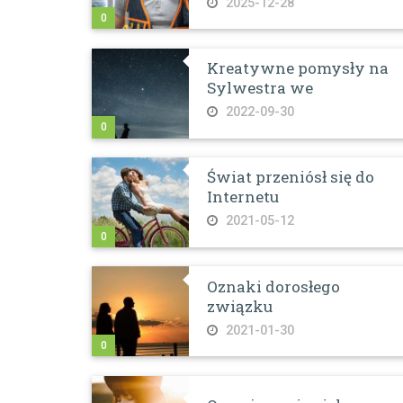
2025-12-28
0
Kreatywne pomysły na
Sylwestra we
2022-09-30
0
Świat przeniósł się do
Internetu
2021-05-12
0
Oznaki dorosłego
związku
2021-01-30
0