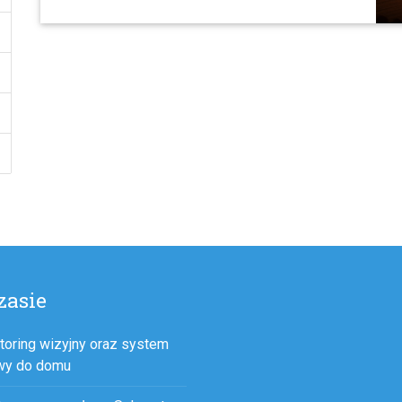
zasie
toring wizyjny oraz system
wy do domu