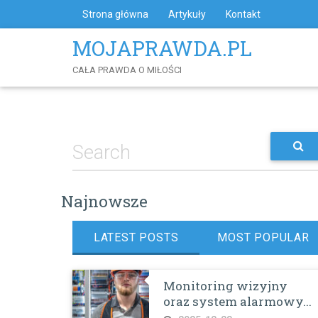
Skip
Strona główna
Artykuły
Kontakt
to
Content
MOJAPRAWDA.PL
CAŁA PRAWDA O MIŁOŚCI
Najnowsze
LATEST POSTS
MOST POPULAR
Monitoring wizyjny
oraz system alarmowy...