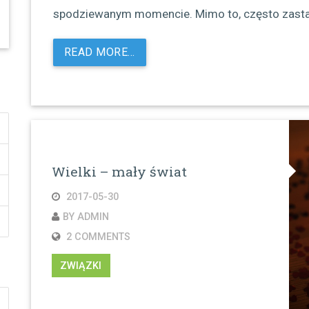
spodziewanym momencie. Mimo to, często zastan
READ MORE…
Wielki – mały świat
2017-05-30
BY ADMIN
2 COMMENTS
ZWIĄZKI