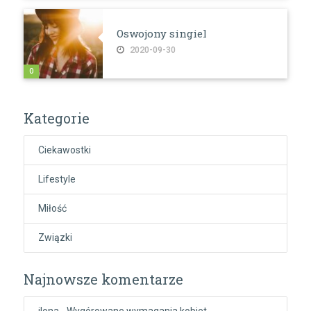
Oswojony singiel
2020-09-30
0
Kategorie
Ciekawostki
Lifestyle
Miłość
Związki
Najnowsze komentarze
ilona
-
Wygórowane wymagania kobiet