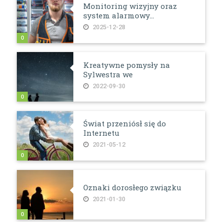
Monitoring wizyjny oraz
system alarmowy...
2025-12-28
0
Kreatywne pomysły na
Sylwestra we
2022-09-30
0
Świat przeniósł się do
Internetu
2021-05-12
0
Oznaki dorosłego związku
2021-01-30
0