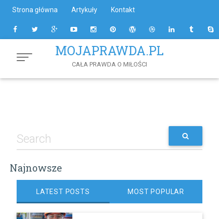
Skip
Strona główna
Artykuły
Kontakt
to
Content
MOJAPRAWDA.PL
CAŁA PRAWDA O MIŁOŚCI
Najnowsze
LATEST POSTS
MOST POPULAR