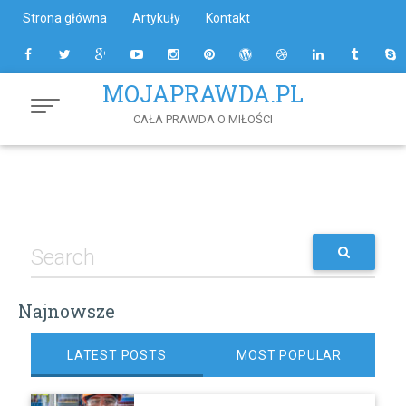
Skip
Strona główna
Artykuły
Kontakt
to
Content
MOJAPRAWDA.PL
CAŁA PRAWDA O MIŁOŚCI
Najnowsze
LATEST POSTS
MOST POPULAR