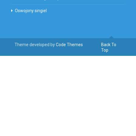
Oswojony singiel
Theme developed by
Code Themes
Back To
Top