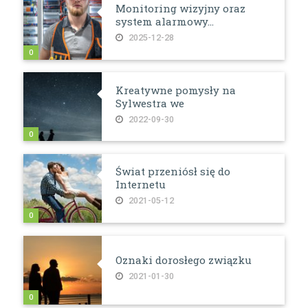
Monitoring wizyjny oraz
system alarmowy...
2025-12-28
0
Kreatywne pomysły na
Sylwestra we
2022-09-30
0
Świat przeniósł się do
Internetu
2021-05-12
0
Oznaki dorosłego związku
2021-01-30
0