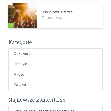
Oswojony singiel
2020-09-30
0
Kategorie
Ciekawostki
Lifestyle
Miłość
Związki
Najnowsze komentarze
ilona
-
Wygórowane wymagania kobiet