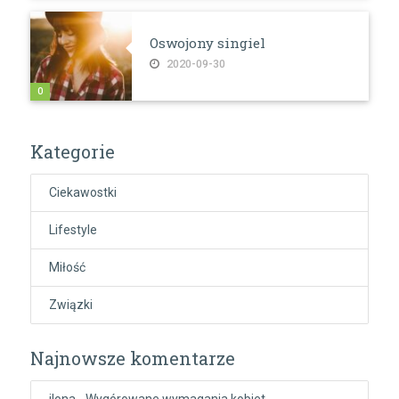
Oswojony singiel
2020-09-30
0
Kategorie
Ciekawostki
Lifestyle
Miłość
Związki
Najnowsze komentarze
ilona
-
Wygórowane wymagania kobiet