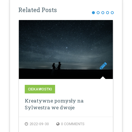
Related Posts
CIEKAWOSTKI
CI
yć
Kreatywne pomysły na
Zad
Sylwestra we dwoje
ce
2022-09-30
0 COMMENTS
2