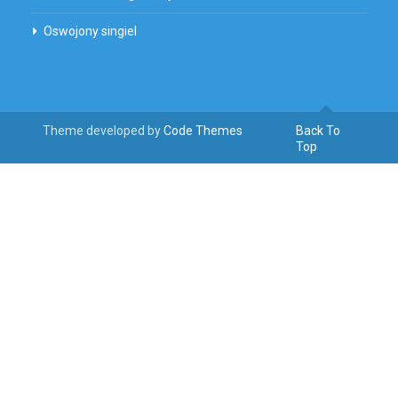
Oswojony singiel
Theme developed by
Code Themes
Back To
Top