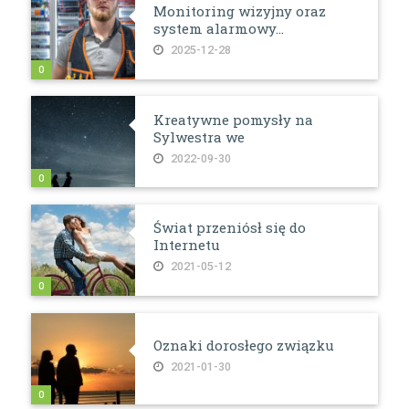
Monitoring wizyjny oraz
system alarmowy...
2025-12-28
0
Kreatywne pomysły na
Sylwestra we
2022-09-30
0
Świat przeniósł się do
Internetu
2021-05-12
0
Oznaki dorosłego związku
2021-01-30
0