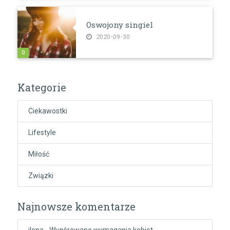
Oswojony singiel
2020-09-30
0
Kategorie
Ciekawostki
Lifestyle
Miłość
Związki
Najnowsze komentarze
ilona
-
Wygórowane wymagania kobiet