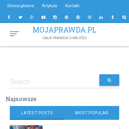
Skip
Strona główna
Artykuły
Kontakt
to
Content
MOJAPRAWDA.PL
CAŁA PRAWDA O MIŁOŚCI
Najnowsze
LATEST POSTS
MOST POPULAR