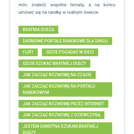
móc znaleźć wspólne tematy, a na końcu
umówić się na randkę w realnym świecie.
BRATNIA DUSZA
DARMOWE PORTALE RANDKOWE DLA SINGLI
FLIRT
GDZIE POGADAĆ W SIECI
GDZIE SZUKAĆ BRATNIEJ DUSZY
JAK ZACZĄĆ ROZMOWĘ NA CZACIE
JAK ZACZĄĆ ROZMOWĘ NA PORTALU
RANDKOWYM
JAK ZACZĄĆ ROZMOWĘ PRZEZ INTERNET
JAK ZACZĄĆ ROZMOWĘ Z DZIEWCZYNĄ
JESTEM SAMOTNA SZUKAM BRATNIEJ
DUSZY