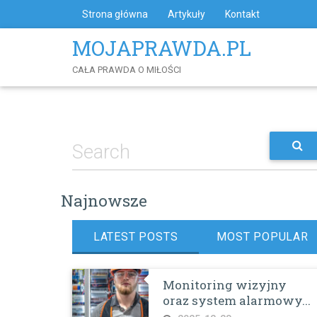
Skip
Strona główna
Artykuły
Kontakt
to
Content
MOJAPRAWDA.PL
CAŁA PRAWDA O MIŁOŚCI
Najnowsze
LATEST POSTS
MOST POPULAR
Monitoring wizyjny
oraz system alarmowy...