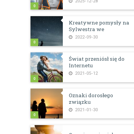
2025-12-28
0
Kreatywne pomysły na
Sylwestra we
2022-09-30
0
Świat przeniósł się do
Internetu
2021-05-12
0
Oznaki dorosłego
związku
2021-01-30
0