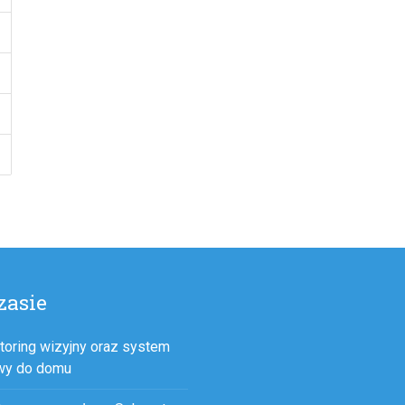
zasie
toring wizyjny oraz system
wy do domu