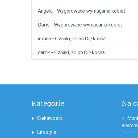
Angela
-
Wygórowane wymagania kobiet
Doris
-
Wygórowane wymagania kobiet
irmina
-
Oznaki, że on Cię kocha
darek
-
Oznaki, że on Cię kocha
Kategorie
Na c
Ciekawostki
Moni
alarmo
Lifestyle