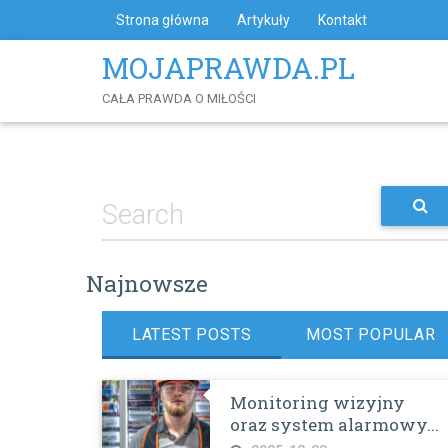
Skip
Strona główna
Artykuły
Kontakt
to
Content
MOJAPRAWDA.PL
CAŁA PRAWDA O MIŁOŚCI
Najnowsze
LATEST POSTS
MOST POPULAR
Monitoring wizyjny
oraz system alarmowy...