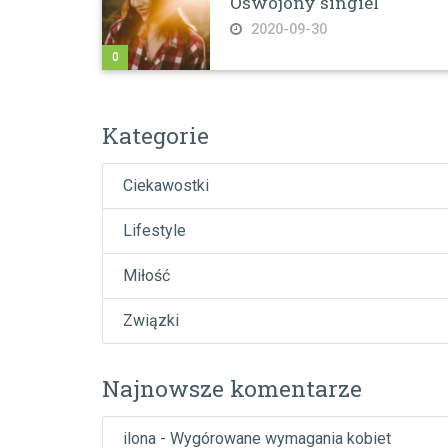
Oswojony singiel
2020-09-30
0
Kategorie
Ciekawostki
Lifestyle
Miłość
Związki
Najnowsze komentarze
ilona
-
Wygórowane wymagania kobiet