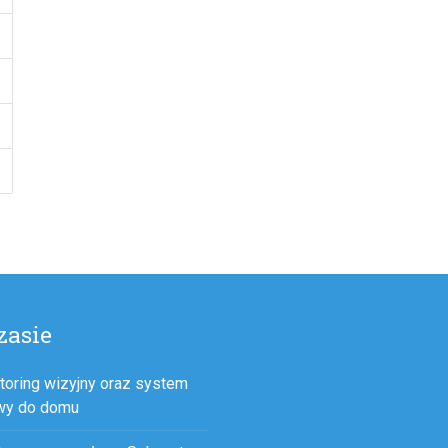
zasie
toring wizyjny oraz system
wy do domu