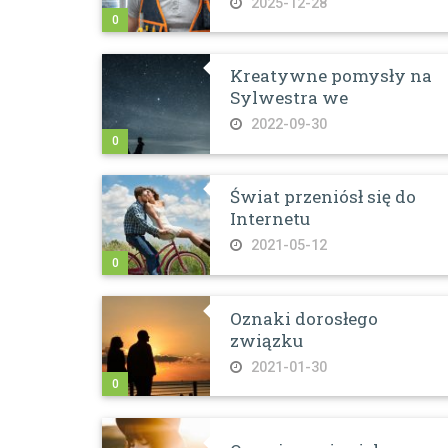
2025-12-28
0
Kreatywne pomysły na
Sylwestra we
2022-09-30
0
Świat przeniósł się do
Internetu
2021-05-12
0
Oznaki dorosłego
związku
2021-01-30
0