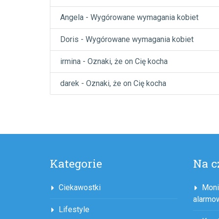
Angela
-
Wygórowane wymagania kobiet
Doris
-
Wygórowane wymagania kobiet
irmina
-
Oznaki, że on Cię kocha
darek
-
Oznaki, że on Cię kocha
Kategorie
Na c
Ciekawostki
Moni
alarmo
Lifestyle