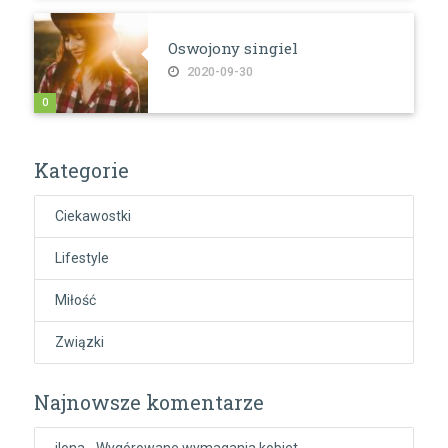
Oswojony singiel
2020-09-30
0
Kategorie
Ciekawostki
Lifestyle
Miłość
Związki
Najnowsze komentarze
ilona
-
Wygórowane wymagania kobiet