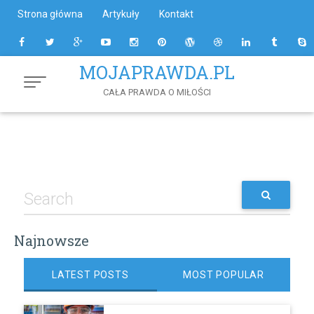
Skip
Strona główna
Artykuły
Kontakt
to
Content
MOJAPRAWDA.PL
CAŁA PRAWDA O MIŁOŚCI
Najnowsze
LATEST POSTS
MOST POPULAR