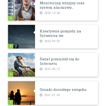
Monitoring wizyjny oraz
system alarmowy...
2025-12-28
0
Kreatywne pomysły na
Sylwestra we
2022-09-30
0
Świat przeniósł się do
Internetu
2021-05-12
0
Oznaki dorosłego związku
2021-01-30
0