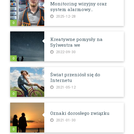
Monitoring wizyjny oraz
system alarmowy...
2025-12-28
0
Kreatywne pomysły na
Sylwestra we
2022-09-30
0
Świat przeniósł się do
Internetu
2021-05-12
0
Oznaki dorosłego związku
2021-01-30
0