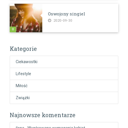
Oswojony singiel
2020-09-30
0
Kategorie
Ciekawostki
Lifestyle
Miłość
Związki
Najnowsze komentarze
ilona
-
Wygórowane wymagania kobiet