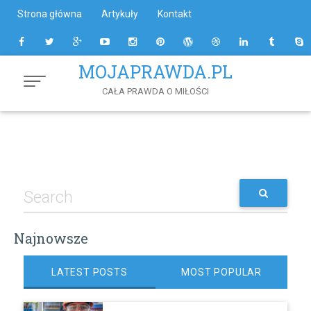
Skip
Strona główna
Artykuły
Kontakt
to
Content
MOJAPRAWDA.PL
CAŁA PRAWDA O MIŁOŚCI
Najnowsze
LATEST POSTS
MOST POPULAR