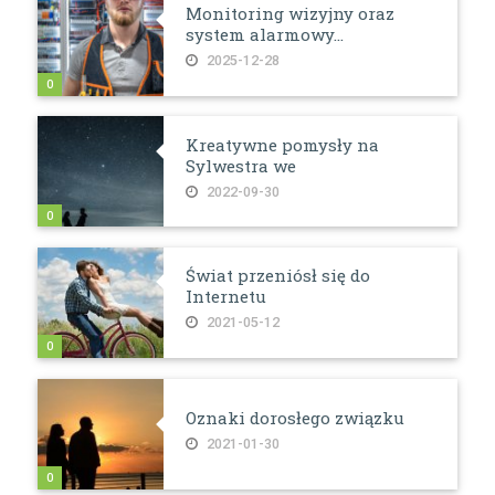
Monitoring wizyjny oraz
system alarmowy...
2025-12-28
0
Kreatywne pomysły na
Sylwestra we
2022-09-30
0
Świat przeniósł się do
Internetu
2021-05-12
0
Oznaki dorosłego związku
2021-01-30
0