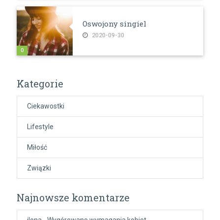
Oswojony singiel
2020-09-30
0
Kategorie
Ciekawostki
Lifestyle
Miłość
Związki
Najnowsze komentarze
ilona
-
Wygórowane wymagania kobiet