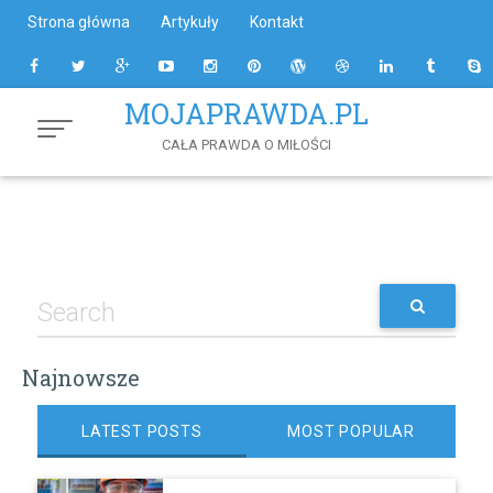
Skip
Strona główna
Artykuły
Kontakt
to
Content
MOJAPRAWDA.PL
CAŁA PRAWDA O MIŁOŚCI
Najnowsze
LATEST POSTS
MOST POPULAR