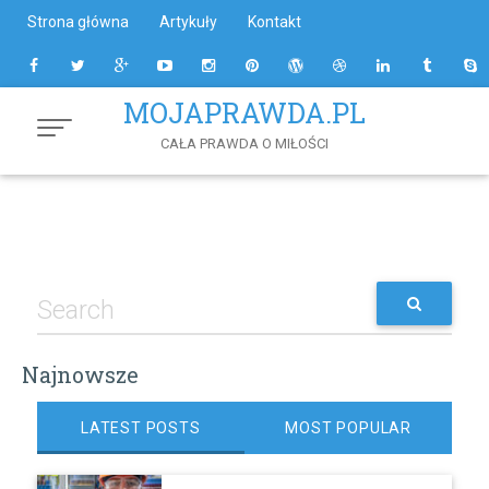
Skip
Strona główna
Artykuły
Kontakt
to
Content
MOJAPRAWDA.PL
CAŁA PRAWDA O MIŁOŚCI
Najnowsze
LATEST POSTS
MOST POPULAR