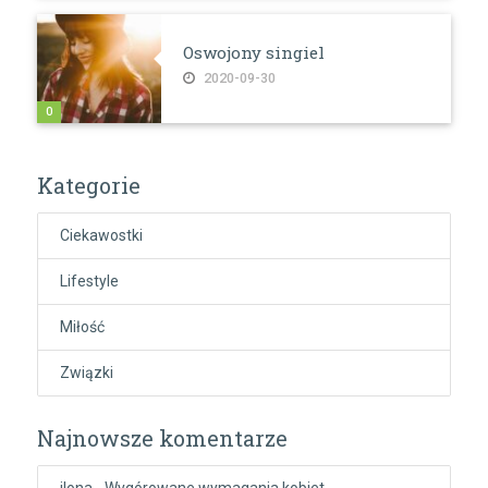
Oswojony singiel
2020-09-30
0
Kategorie
Ciekawostki
Lifestyle
Miłość
Związki
Najnowsze komentarze
ilona
-
Wygórowane wymagania kobiet