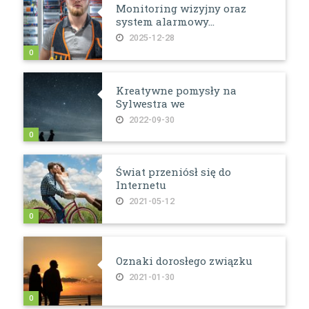
Monitoring wizyjny oraz
system alarmowy...
2025-12-28
0
Kreatywne pomysły na
Sylwestra we
2022-09-30
0
Świat przeniósł się do
Internetu
2021-05-12
0
Oznaki dorosłego związku
2021-01-30
0