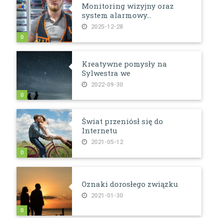
Monitoring wizyjny oraz
system alarmowy...
2025-12-28
0
Kreatywne pomysły na
Sylwestra we
2022-09-30
0
Świat przeniósł się do
Internetu
2021-05-12
0
Oznaki dorosłego związku
2021-01-30
0