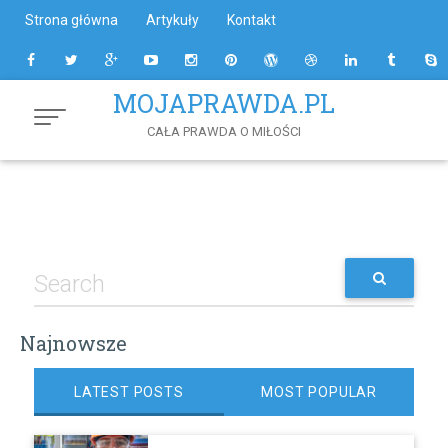
Skip
Strona główna
Artykuły
Kontakt
to
Content
MOJAPRAWDA.PL
CAŁA PRAWDA O MIŁOŚCI
Najnowsze
LATEST POSTS
MOST POPULAR