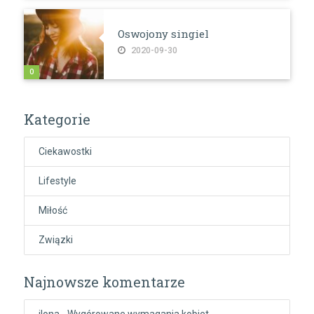
Oswojony singiel
2020-09-30
0
Kategorie
Ciekawostki
Lifestyle
Miłość
Związki
Najnowsze komentarze
ilona
-
Wygórowane wymagania kobiet