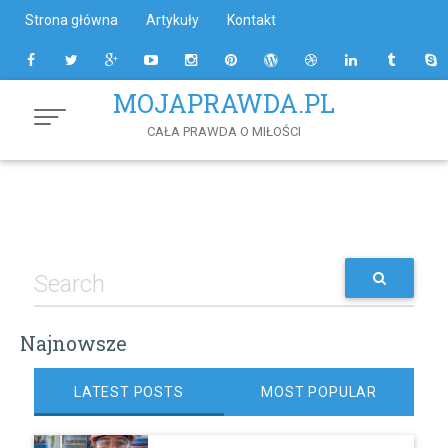
Skip
Strona główna
Artykuły
Kontakt
to
Content
MOJAPRAWDA.PL
CAŁA PRAWDA O MIŁOŚCI
Najnowsze
LATEST POSTS
MOST POPULAR