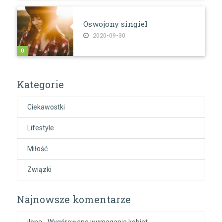
Oswojony singiel
2020-09-30
0
Kategorie
Ciekawostki
Lifestyle
Miłość
Związki
Najnowsze komentarze
ilona
-
Wygórowane wymagania kobiet