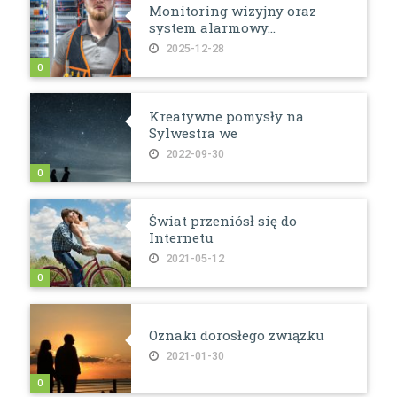
Monitoring wizyjny oraz
system alarmowy...
2025-12-28
0
Kreatywne pomysły na
Sylwestra we
2022-09-30
0
Świat przeniósł się do
Internetu
2021-05-12
0
Oznaki dorosłego związku
2021-01-30
0