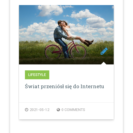
LIFESTYLE
LI
Świat przeniósł się do Internetu
Osw
2021-05-12
0 COMMENTS
2