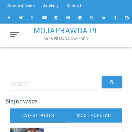
Skip
Strona główna
Artykuły
Kontakt
to
Content
MOJAPRAWDA.PL
CAŁA PRAWDA O MIŁOŚCI
Najnowsze
LATEST POSTS
MOST POPULAR