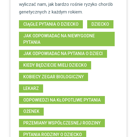
wyliczać nam, jak bardzo rośnie ryzyko chorób
genetycznych z każdym rokiem.
CIĄGŁE PYTANIA O DZIECKO
DZIECKO
JAK ODPOWIADAĆ NA NIEWYGODNE
PYTANIA
JAK ODPOWIADAĆ NA PYTANIA O DZIECI
KIEDY BĘDZIECIE MIELI DZIECKO
KOBIECY ZEGAR BIOLOGICZNY
LEKARZ
ODPOWIEDZI NA KŁOPOTLIWE PYTANIA
OŻENEK
PRZEMIANY WSPÓŁCZESNEJ RODZINY
PYTANIA RODZINY O DZIECKO