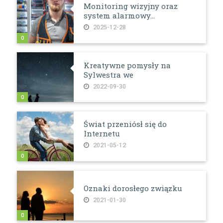
Monitoring wizyjny oraz
system alarmowy...
2025-12-28
0
Kreatywne pomysły na
Sylwestra we
2022-09-30
0
Świat przeniósł się do
Internetu
2021-05-12
0
Oznaki dorosłego związku
2021-01-30
0