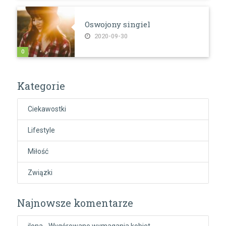
Oswojony singiel
2020-09-30
0
Kategorie
Ciekawostki
Lifestyle
Miłość
Związki
Najnowsze komentarze
ilona
-
Wygórowane wymagania kobiet